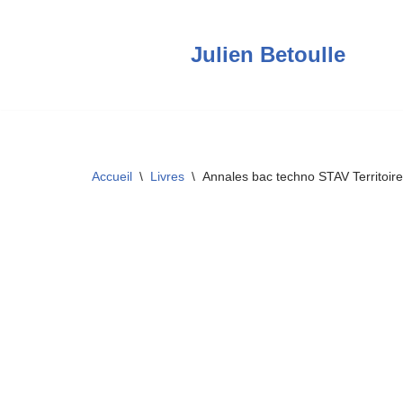
Aller
Julien Betoulle
au
contenu
Accueil
\
Livres
\
Annales bac techno STAV Territoir