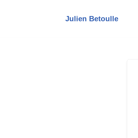
Aller
Julien Betoulle
au
contenu