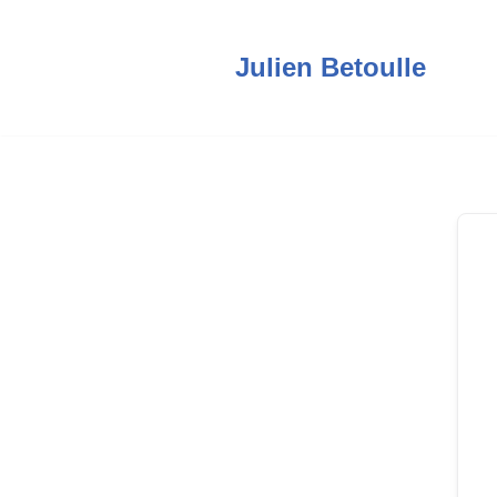
Aller
Julien Betoulle
au
contenu