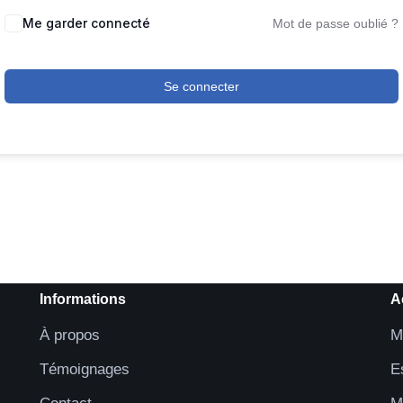
Me garder connecté
Mot de passe oublié ?
Se connecter
Informations
A
À propos
M
Témoignages
E